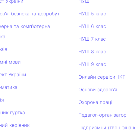
ст України
НУШ
ов’я, безпека та добробут
НУШ 5 клас
нерна та комп’ютерна
НУШ 6 клас
іка
НУШ 7 клас
зія
НУШ 8 клас
емні мови
НУШ 9 клас
ект України
Онлайн сервіси. IKT
рматика
Основи здоров’я
ія
Охорона праці
вник гуртка
Педагог-організатор
ний керівник
Підприємництво і фінан