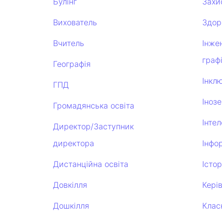
Булінг
Захи
Вихователь
Здор
Вчитель
Інже
граф
Географія
Інклю
ГПД
Іноз
Громадянська освіта
Інтел
Директор/Заступник
директора
Інфо
Дистанційна освіта
Істор
Довкілля
Кері
Дошкілля
Клас