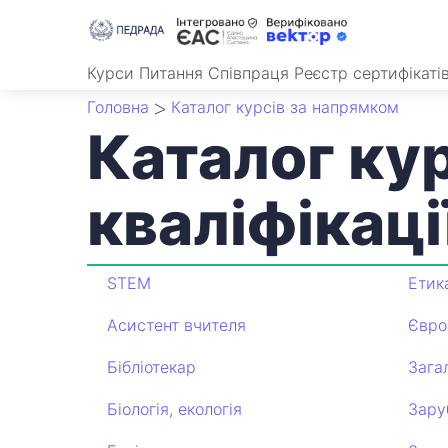
Курси
Питання
Співпраця
Реєстр сертифікаті
Головна
Каталог курсів за напрямком
Каталог ку
кваліфікаці
STEM
Етик
Асистент вчителя
Євро
Бібліотекар
Зага
Біологія, екологія
Зару