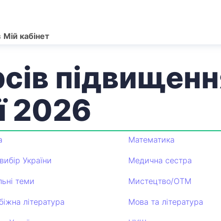
в
Мій кабінет
рсів підвищенн
ї 2026
а
Математика
вибір України
Медична сестра
льні теми
Мистецтво/ОТМ
біжна література
Мова та література