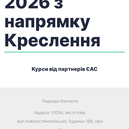
2026 з
напрямку
Креслення
Курси від партнерів ЄАС
Педрада
Контакти:
Адреса:
01054
,
місто Київ
,
вул.Новокостянтинівська, будинок 18В, офіс