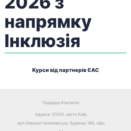
2026 з
напрямку
Інклюзія
Курси від партнерів ЄАС
Педрада
Контакти:
Адреса:
01054
,
місто Київ
,
вул.Новокостянтинівська, будинок 18В, офіс