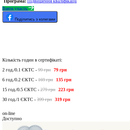
Програма:
Підвищення кваліфікації
Взяти участь
Поділитись з колегами
Кількість годин в сертифікаті:
2 год./0.1 ЄКТС -
99 грн
79 грн
6 год./0.2 ЄКТС -
169 грн
135 грн
15 год./0.5 ЄКТС -
279 грн
223 грн
30 год./1 ЄКТС -
399 грн
319 грн
on-line
Доступно