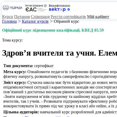
Курси
Питання
Співпраця
Реєстр сертифікатів
Мій кабінет
Головна
Каталог курсів
Обраний курс
Офіційний курс підвищення кваліфікації
, КВЕД 85.59
Тема курсу:
Здров’я вчителя та учня. Елем
Тип документа:
сертифікат
Мета курсу:
Ознайомити педагогів з базовими фізичними вправ
фізичну напругу, розвиватимуть саморефлексію і протидіятим
Зміст курсу:
Сучасна школа має бути відкритою до нових метод
епідеміологічної ситуації і карантинних заходів ми спостеріга
пов’язаний з достатньо високим рівнем стресової напруги, нео
-Зняти напруження м’язів грудному та шийному відділах хребта,
вчителів, так і учнів. - Розвивати підтримувати ефективну роб
використовувати їх прямо під час уроку в класі або online, а ї
Цільова аудиторія:
навчальний курс розроблений для адміністрац