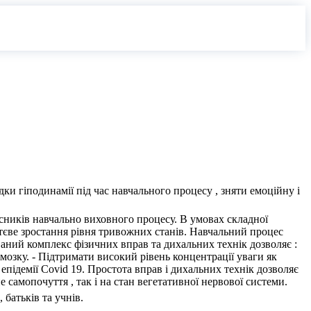
и гіподинамії під час навчального процесу , зняти емоційну і
асників навчально виховного процесу. В умовах складної
уттєве зростання рівня тривожних станів. Навчальний процес
ваний комплекс фізичних вправ та дихальних технік дозволяє :
 мозку. - Підтримати високий рівень концентрації уваги як
 епідемії Covid 19. Простота вправ і дихальних технік дозволяє
е самопочуття , так і на стан вегетативної нервової системи.
 батьків та учнів.