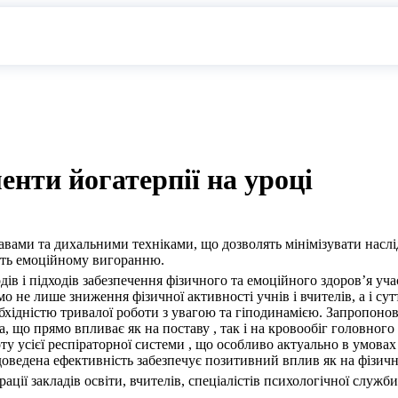
енти йогатерпії на уроці
ами та дихальними техніками, що дозволять мінімізувати наслідк
уть емоційному вигоранню.
ів і підходів забезпечення фізичного та емоційного здоров’я уч
ємо не лише зниження фізичної активності учнів і вчителів, а і с
бхідністю тривалої роботи з увагою та гіподинамією. Запропоно
 що прямо впливає як на поставу , так і на кровообіг головного
оту усієї респіраторної системи , що особливо актуально в умовах
х доведена ефективність забезпечує позитивний вплив як на фізичн
ії закладів освіти, вчителів, спеціалістів психологічної служби,