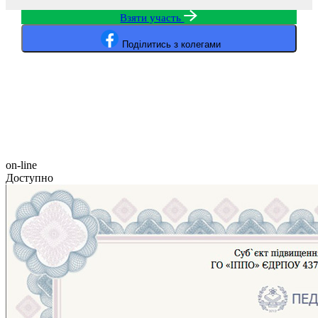
Взяти участь
Поділитись з колегами
on-line
Доступно