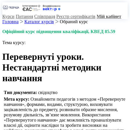
Курси
Питання
Співпраця
Реєстр сертифікатів
Мій кабінет
Головна
Каталог курсів
Обраний курс
Офіційний курс підвищення кваліфікації
, КВЕД 85.59
Тема курсу:
Перевернуті уроки.
Нестандартні методики
навчання
Тип документа:
свідоцтво
Мета курсу:
Ознайомити педагогів з методом «Перевернуте
навчання», формами, видами, структурою, виховувати
зацікавленість до предмету, розвивати образне мислення,
розумову діяльність, зв’язне мовлення. Використання
«Перевернутого навчання» дає можливість проаналізувати
власні дії, оцінити наслідки та зробити висновки на