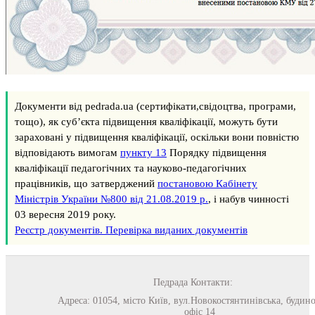
Документи від pedrada.ua (сертифікати,свідоцтва, програми,
тощо), як суб’єкта підвищення кваліфікації, можуть бути
зараховані у підвищення кваліфікації, оскільки вони повністю
відповідають вимогам
пункту 13
Порядку підвищення
кваліфікації педагогічних та науково-педагогічних
працівників, що затверджений
постановою Кабінету
Міністрів України №800 від 21.08.2019 р.
, і набув чинності
03 вересня 2019 року.
Реєстр документів. Перевірка виданих документів
Педрада
Контакти:
Адреса:
01054
,
місто Київ
,
вул.Новокостянтинівська, будино
офіс 14