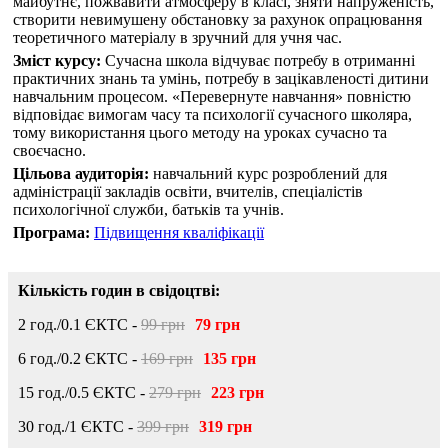
майбутнє, пожвавити атмосферу в класі, зняти напруженість,
створити невимушену обстановку за рахунок опрацювання
теоретичного матеріалу в зручний для учня час.
Зміст курсу:
Сучасна школа відчуває потребу в отриманні
практичних знань та умінь, потребу в зацікавленості дитини
навчальним процесом. «Перевернуте навчання» повністю
відповідає вимогам часу та психології сучасного школяра,
тому використання цього методу на уроках сучасно та
своєчасно.
Цільова аудиторія:
навчальний курс розроблений для
адміністрації закладів освіти, вчителів, спеціалістів
психологічної служби, батьків та учнів.
Програма:
Підвищення кваліфікації
Кількість годин в свідоцтві:
2 год./0.1 ЄКТС -
99 грн
79 грн
6 год./0.2 ЄКТС -
169 грн
135 грн
15 год./0.5 ЄКТС -
279 грн
223 грн
30 год./1 ЄКТС -
399 грн
319 грн