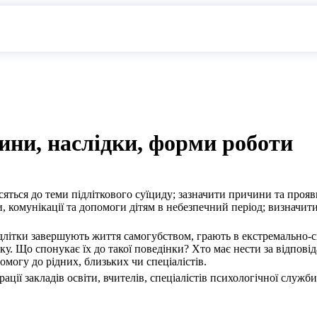
чини, наслідки, форми роботи
яться до теми підліткового суїциду; зазначити причини та про
и, комунікації та допомоги дітям в небезпечний період; визначи
літки завершують життя самогубством, грають в екстремально-с
ку. Що спонукає їх до такої поведінки? Хто має нести за відпові
могу до рідних, близьких чи спеціалістів.
ії закладів освіти, вчителів, спеціалістів психологічної служби,