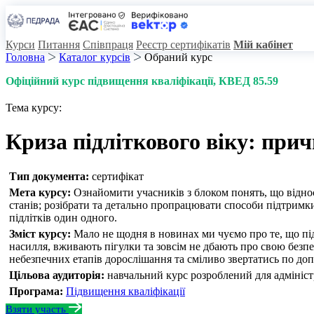
Курси
Питання
Співпраця
Реєстр сертифікатів
Мій кабінет
Головна
Каталог курсів
Обраний курс
Офіційний курс підвищення кваліфікації
, КВЕД 85.59
Тема курсу:
Криза підліткового віку: при
Тип документа:
сертифікат
Мета курсу:
Ознайомити учасників з блоком понять, що віднос
станів; розібрати та детально пропрацювати способи підтримк
підлітків один одного.
Зміст курсу:
Мало не щодня в новинах ми чуємо про те, що під
насилля, вживають пігулки та зовсім не дбають про свою безпе
небезпечних етапів дорослішання та сміливо звертатись по допо
Цільова аудиторія:
навчальний курс розроблений для адміністрац
Програма:
Підвищення кваліфікації
Взяти участь