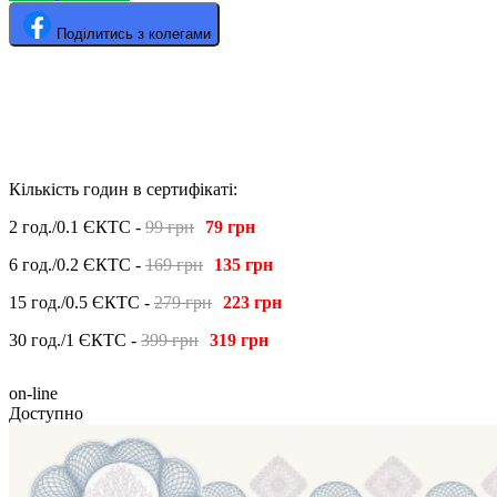
Поділитись з колегами
Кількість годин в сертифікаті:
2 год./0.1 ЄКТС -
99 грн
79 грн
6 год./0.2 ЄКТС -
169 грн
135 грн
15 год./0.5 ЄКТС -
279 грн
223 грн
30 год./1 ЄКТС -
399 грн
319 грн
on-line
Доступно