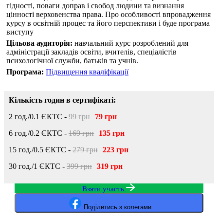
гідності, поваги доправ і свобод людини та визнання
цінності верховенства права. Про особливості впровадження
курсу в освітній процес та його перспективи і буде програма
виступу
Цільова аудиторія:
навчальний курс розроблений для
адміністрації закладів освіти, вчителів, спеціалістів
психологічної служби, батьків та учнів.
Програма:
Підвищення кваліфікації
Кількість годин в сертифікаті:
2 год./0.1 ЄКТС -
99 грн
79 грн
6 год./0.2 ЄКТС -
169 грн
135 грн
15 год./0.5 ЄКТС -
279 грн
223 грн
30 год./1 ЄКТС -
399 грн
319 грн
Взяти участь
Поділитись з колегами