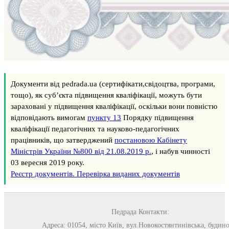
Документи від pedrada.ua (сертифікати,свідоцтва, програми,
тощо), як суб’єкта підвищення кваліфікації, можуть бути
зараховані у підвищення кваліфікації, оскільки вони повністю
відповідають вимогам
пункту 13
Порядку підвищення
кваліфікації педагогічних та науково-педагогічних
працівників, що затверджений
постановою Кабінету
Міністрів України №800 від 21.08.2019 р.
, і набув чинності
03 вересня 2019 року.
Реєстр документів. Перевірка виданих документів
Педрада
Контакти:
Адреса:
01054
,
місто Київ
,
вул.Новокостянтинівська, будино