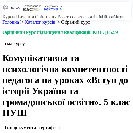
Курси
Питання
Співпраця
Реєстр сертифікатів
Мій кабінет
Головна
Каталог курсів
Обраний курс
Офіційний курс підвищення кваліфікації
, КВЕД 85.59
Тема курсу:
Комунікативна та
психологічна компетентності
педагога на уроках «Вступ до
історії України та
громадянської освіти». 5 клас
НУШ
Тип документа:
сертифікат