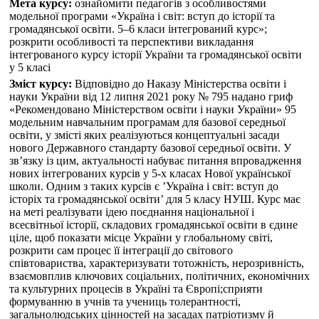
Мета курсу:
ознайомити педагогів з особливостями
модельної програми «Україна і світ: вступ до історії та
громадянської освіти. 5–6 класи інтегрований курс»;
розкрити особливості та перспективи викладання
інтегрованого курсу історії України та громадянської освіти
у 5 класі
Зміст курсу:
Відповідно до Наказу Міністерства освіти і
науки України від 12 липня 2021 року № 795 надано гриф
«Рекомендовано Міністерством освіти і науки України» 95
модельним навчальним програмам для базової середньої
освіти, у змісті яких реалізуються концептуальні засади
нового Державного стандарту базової середньої освіти. У
зв’язку із цим, актуальності набуває питання впровадження
нових інтегрованих курсів у 5-х класах Нової української
школи. Одним з таких курсів є ’Україна і світ: вступ до
історіх та громадянської освіти’ для 5 класу НУШ. Курс має
на меті реалізувати ідею поєднання національної і
всесвітньої історії, складових громадянської освіти в єдине
ціле, щоб показати місце України у глобальному світі,
розкрити сам процес її інтеграції до світового
співтовариства, характеризувати тотожність, нерозривність,
взаємовплив ключових соціальних, політичних, економічних
та культурних процесів в Україні та Європі;сприяти
формуванню в учнів та учениць толерантності,
загальнолюдських цінностей на засадах патріотизму й