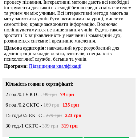
процесу пізнання. Інтерактивні методи дають всі необхідні
інструменти для такої взаємодії безпосередньо між вчителем
та учнем чи між учнями. Всі інтерактивні методи мають за
мету заохотити учнів бути активними на уроці, мислити
самостійно, краще засвоювати інформацію. Водночас
поліпшуватимуться не лише знання учнів, будуть також
зростати їх зацікавленність у навчанні і командний дух,
розвинеться ситемне і креативне мислення.
Цільова аудиторія:
навчальний курс розроблений для
адміністрації закладів освіти, вчителів, спеціалістів
психологічної служби, батьків та учнів.
Програма:
Підвищення кваліфікації
Кількість годин в сертифікаті:
2 год./0.1 ЄКТС -
99 грн
79 грн
6 год./0.2 ЄКТС -
169 грн
135 грн
15 год./0.5 ЄКТС -
279 грн
223 грн
30 год./1 ЄКТС -
399 грн
319 грн