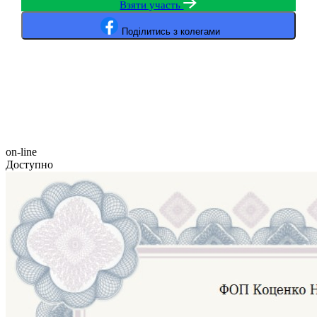
Взяти участь
Поділитись з колегами
on-line
Доступно